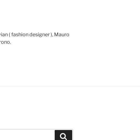
vian ( fashion designer ), Mauro
rono.
Cerca