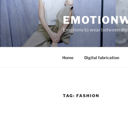
Salta
al
EMOTIONW
contenuto
Emotions to wear between digi
Home
Digital fabrication
TAG:
FASHION