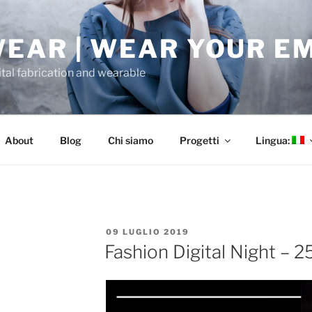
EAR | WEAR YOUR E
tal fabrication and wearable
About
Blog
Chi siamo
Progetti
Lingua:
PUBBLICATO
09 LUGLIO 2019
IL
Fashion Digital Night – 