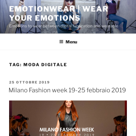
Salta
EMOTIONWEAR | WEAR
al
YOUR EMOTIONS
contenuto
Emotions to wear between digital fabrication and wearable
Menu
TAG:
MODA DIGITALE
PUBBLICATO
25 OTTOBRE 2019
IL
Milano Fashion week 19-25 febbraio 2019